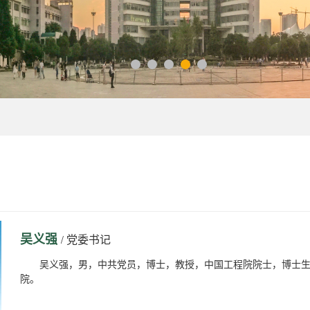
吴义强
党委书记
/
吴义强，男，中共党员，博士，教授，中国工程院院士，博士生
院。