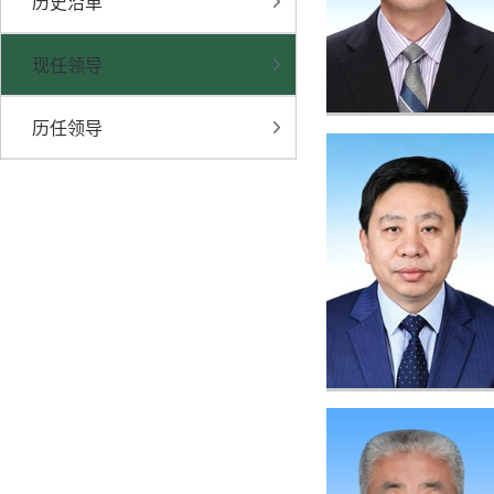
历史沿革
现任领导
历任领导