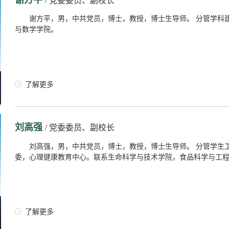
谢方平，男，中共党员，博士，教授，博士生导师。 分管学科
与数学学院。
了解更多
刘高强
党委委员、副校长
/
刘高强，男，中共党员，博士，教授，博士生导师。 分管学生
委，心理健康教育中心。联系生命科学与技术学院，食品科学与工
了解更多