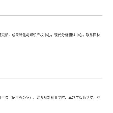
研究部，成果转化与知识产权中心，现代分析测试中心。联系园林
科生院（招生办公室）。联系创新创业学院、卓越工程师学院，继