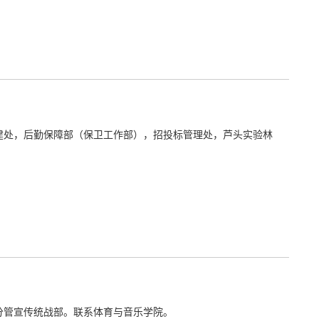
小斌，男，中共党员，博士，教授，研究员，高级经济师。​ 分管宣传统战部。联系体育与音乐学院。