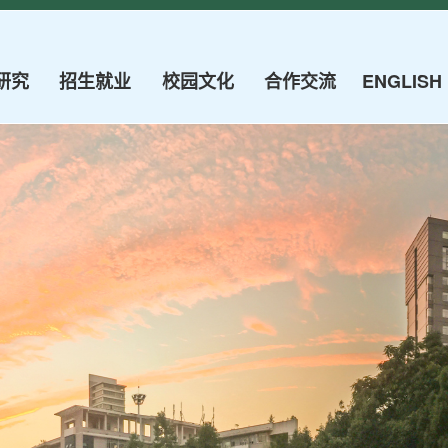
研究
招生就业
校园文化
合作交流
ENGLISH