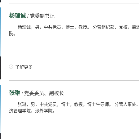
杨理诚
党委副书记
/
杨理诚，男，中共党员，博士，教授。 分管组织部、党校，离
院。
了解更多
张琳
党委委员、副校长
/
张琳，男，中共党员，博士，教授，博士生导师。 分管人事处
济管理学院，涉外学院。